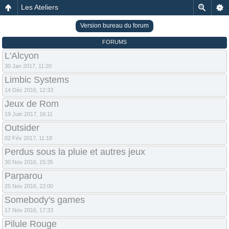
Les Ateliers
Version bureau du forum
FORUMS
L'Alcyon
30 Jan 2017, 11:20
Limbic Systems
14 Déc 2016, 12:33
Jeux de Rom
19 Juin 2017, 16:11
Outsider
02 Fév 2017, 11:18
Perdus sous la pluie et autres jeux
30 Nov 2016, 15:35
Parparou
25 Nov 2016, 22:00
Somebody's games
17 Nov 2016, 17:33
Pilule Rouge