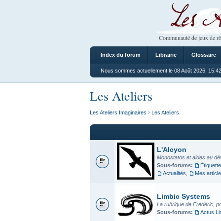
Les Ateliers
Communauté de jeux de rô
Index du forum
Librairie
Glossaire
Nous sommes actuellement le 08 Août 2026, 15:4
Les Ateliers
Les Ateliers Imaginaires
›
Les Ateliers
L'Alcyon
Monostatos et aides au dé
Sous-forums:
Étiquette
Actualités
,
Mes articl
Limbic Systems
La rubrique de Frédéric, p
Sous-forums:
Actus L