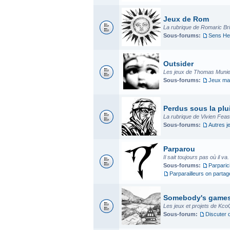
Jeux de Rom
La rubrique de Romaric Bria
Sous-forums:
Sens He
Outsider
Les jeux de Thomas Munier
Sous-forums:
Jeux mad
Perdus sous la plui
La rubrique de Vivien Fea
Sous-forums:
Autres j
Parparou
Il sait toujours pas où il va
Sous-forums:
Parparic
Parparailleurs on parta
Somebody's game
Les jeux et projets de Kco
Sous-forum:
Discuter 