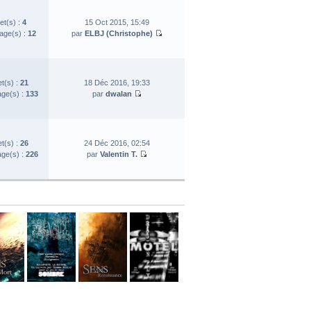
et(s) :
4
15 Oct 2015, 15:49
ge(s) :
12
par
ELBJ (Christophe)
et(s) :
21
18 Déc 2016, 19:33
ge(s) :
133
par
dwalan
et(s) :
26
24 Déc 2016, 02:54
ge(s) :
226
par
Valentin T.