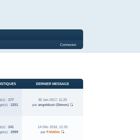
Connexion
ISTIQUES
DERNIER MESSAGE
t(s) :
177
30 Jan 2017, 11:20
e(s) :
2251
par
angeldust (Simon)
t(s) :
241
14 Déc 2016, 12:33
e(s) :
2999
par
Frédéric