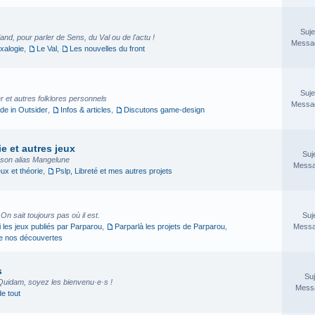
Suje
nd, pour parler de Sens, du Val ou de l'actu !
Messag
xalogie
,
Le Val
,
Les nouvelles du front
Suje
 et autres folklores personnels
Messag
e in Outsider
,
Infos & articles
,
Discutons game-design
e et autres jeux
Suj
sson alias Mangelune
Messa
eux et théorie
,
Pslp, Libreté et mes autres projets
. On sait toujours pas où il est.
Suj
i les jeux publiés par Parparou
,
Parparlà les projets de Parparou
,
Messa
ge nos découvertes
s
Suj
Quidam, soyez les bienvenu·e·s !
Messa
de tout