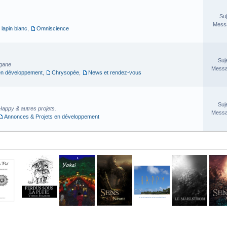
Suj
Messa
 lapin blanc
,
Omniscience
Suj
rgane
Messa
en développement
,
Chrysopée
,
News et rendez-vous
Suj
Happy & autres projets.
Messa
Annonces & Projets en développement