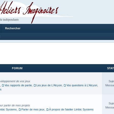
 Imaginaires
le indépendants
Rechercher
2
FORUM
STAT
veloppement de vos jeux
Suje
,
Vos rapports de partie
,
Les jeux de L'Alcyon
,
Vos questions à L'Alcyon
,
Messag
es
Suje
our parler de mes projets
Messag
imbic Systems
,
Parler de mes jeux
,
À propos de l'atelier Limbic Systems