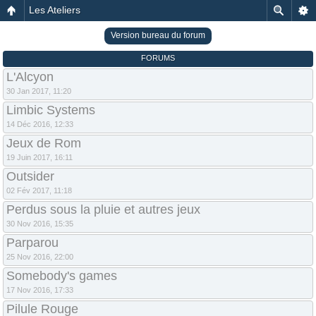
Les Ateliers
Version bureau du forum
FORUMS
L'Alcyon
30 Jan 2017, 11:20
Limbic Systems
14 Déc 2016, 12:33
Jeux de Rom
19 Juin 2017, 16:11
Outsider
02 Fév 2017, 11:18
Perdus sous la pluie et autres jeux
30 Nov 2016, 15:35
Parparou
25 Nov 2016, 22:00
Somebody's games
17 Nov 2016, 17:33
Pilule Rouge