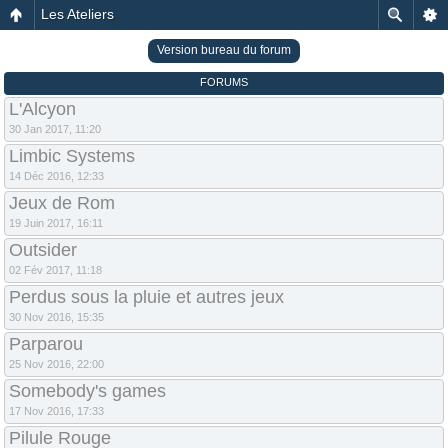
Les Ateliers
Version bureau du forum
FORUMS
L'Alcyon
30 Jan 2017, 11:20
Limbic Systems
14 Déc 2016, 12:33
Jeux de Rom
19 Juin 2017, 16:11
Outsider
02 Fév 2017, 11:18
Perdus sous la pluie et autres jeux
30 Nov 2016, 15:35
Parparou
25 Nov 2016, 22:00
Somebody's games
17 Nov 2016, 17:33
Pilule Rouge