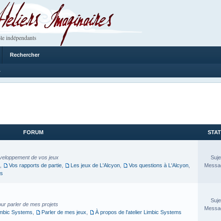
 Imaginaires
le indépendants
Rechercher
4
FORUM
STAT
veloppement de vos jeux
Suje
,
Vos rapports de partie
,
Les jeux de L'Alcyon
,
Vos questions à L'Alcyon
,
Messag
es
Suje
our parler de mes projets
Messag
imbic Systems
,
Parler de mes jeux
,
À propos de l'atelier Limbic Systems