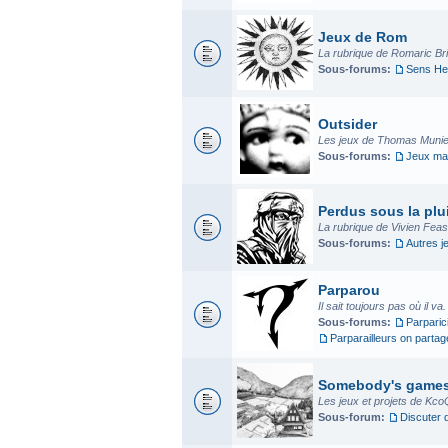
Jeux de Rom
La rubrique de Romaric Bria
Sous-forums:
Sens He
Outsider
Les jeux de Thomas Munier
Sous-forums:
Jeux mad
Perdus sous la plui
La rubrique de Vivien Fea
Sous-forums:
Autres j
Parparou
Il sait toujours pas où il va
Sous-forums:
Parparic
Parparailleurs on parta
Somebody's game
Les jeux et projets de Kco
Sous-forum:
Discuter 