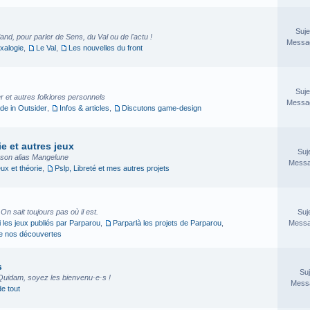
Suje
nd, pour parler de Sens, du Val ou de l'actu !
Messag
xalogie
,
Le Val
,
Les nouvelles du front
Suje
 et autres folklores personnels
Messag
e in Outsider
,
Infos & articles
,
Discutons game-design
e et autres jeux
Suj
sson alias Mangelune
Messa
eux et théorie
,
Pslp, Libreté et mes autres projets
. On sait toujours pas où il est.
Suj
i les jeux publiés par Parparou
,
Parparlà les projets de Parparou
,
Messa
ge nos découvertes
s
Suj
Quidam, soyez les bienvenu·e·s !
Messa
de tout