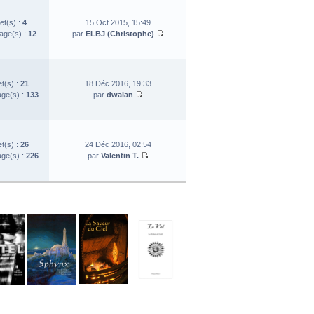
et(s) :
4
15 Oct 2015, 15:49
ge(s) :
12
par
ELBJ (Christophe)
et(s) :
21
18 Déc 2016, 19:33
ge(s) :
133
par
dwalan
et(s) :
26
24 Déc 2016, 02:54
ge(s) :
226
par
Valentin T.