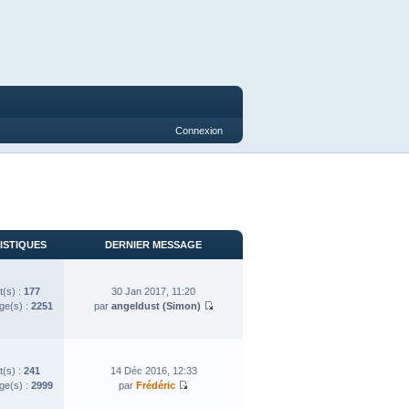
Connexion
ISTIQUES
DERNIER MESSAGE
t(s) :
177
30 Jan 2017, 11:20
e(s) :
2251
par
angeldust (Simon)
t(s) :
241
14 Déc 2016, 12:33
e(s) :
2999
par
Frédéric