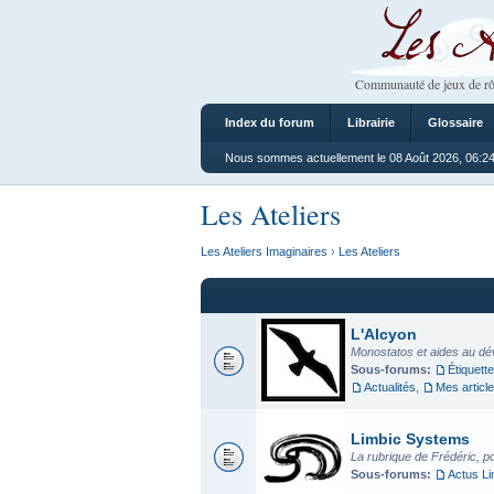
Les Ateliers
Communauté de jeux de rô
Index du forum
Librairie
Glossaire
Nous sommes actuellement le 08 Août 2026, 06:2
Les Ateliers
Les Ateliers Imaginaires
›
Les Ateliers
L'Alcyon
Monostatos et aides au dé
Sous-forums:
Étiquette
Actualités
,
Mes articl
Limbic Systems
La rubrique de Frédéric, p
Sous-forums:
Actus L