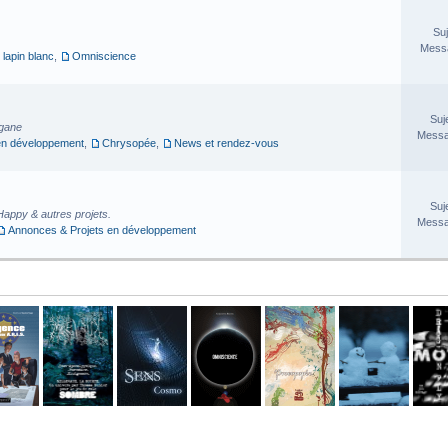
Suj
Messa
 lapin blanc
,
Omniscience
Suj
rgane
Messa
en développement
,
Chrysopée
,
News et rendez-vous
Suj
Happy & autres projets.
Messa
Annonces & Projets en développement