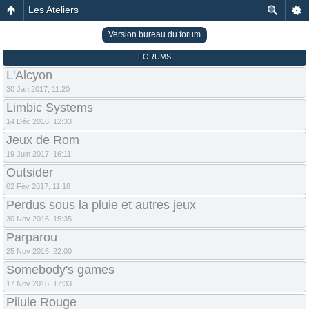
Les Ateliers
Version bureau du forum
FORUMS
L'Alcyon
30 Jan 2017, 11:20
Limbic Systems
14 Déc 2016, 12:33
Jeux de Rom
19 Juin 2017, 16:11
Outsider
02 Fév 2017, 11:18
Perdus sous la pluie et autres jeux
30 Nov 2016, 15:35
Parparou
25 Nov 2016, 22:00
Somebody's games
17 Nov 2016, 17:33
Pilule Rouge