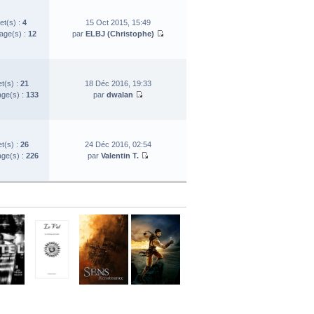
et(s) :
4
15 Oct 2015, 15:49
ge(s) :
12
par
ELBJ (Christophe)
et(s) :
21
18 Déc 2016, 19:33
ge(s) :
133
par
dwalan
et(s) :
26
24 Déc 2016, 02:54
ge(s) :
226
par
Valentin T.