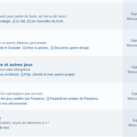
Suje
nd, pour parler de Sens, du Val ou de l'actu !
Messag
xalogie
,
Le Val
,
Les nouvelles du front
Suje
 et autres folklores personnels
Messag
e in Outsider
,
Infos & articles
,
Discutons game-design
e et autres jeux
Suj
sson alias Mangelune
Messa
eux et théorie
,
Pslp, Libreté et mes autres projets
. On sait toujours pas où il est.
Suj
i les jeux publiés par Parparou
,
Parparlà les projets de Parparou
,
Messa
ge nos découvertes
s
Suj
Quidam, soyez les bienvenu·e·s !
Messa
de tout