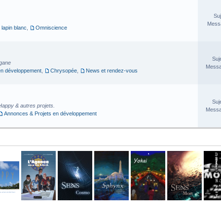
Suj
Messa
 lapin blanc
,
Omniscience
Suj
rgane
Messa
en développement
,
Chrysopée
,
News et rendez-vous
Suj
Happy & autres projets.
Messa
Annonces & Projets en développement