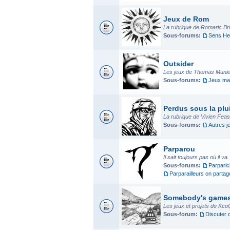
Jeux de Rom
La rubrique de Romaric Bria
Sous-forums:
Sens He
Outsider
Les jeux de Thomas Munier
Sous-forums:
Jeux mad
Perdus sous la plui
La rubrique de Vivien Fea
Sous-forums:
Autres j
Parparou
Il sait toujours pas où il va
Sous-forums:
Parparic
Parparailleurs on parta
Somebody's game
Les jeux et projets de Kco
Sous-forum:
Discuter 