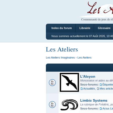
Les Ateliers
Communauté de jeux de rô
Index du forum
Librairie
Glossaire
Nous sommes actuellement le 07 Août 2026, 10:4
Les Ateliers
Les Ateliers Imaginaires
›
Les Ateliers
L'Alcyon
Monostatos et aides au dé
Sous-forums:
Étiquette
Actualités
,
Mes articl
Limbic Systems
La rubrique de Frédéric, p
Sous-forums:
Actus L