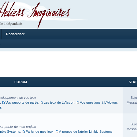
 Imaginaires
le indépendants
Rechercher
6
FORUM
STAT
veloppement de vos jeux
Suje
,
Vos rapports de partie
,
Les jeux de L'Alcyon
,
Vos questions à L'Alcyon
,
Messag
es
Suje
our parler de mes projets
Messag
imbic Systems
,
Parler de mes jeux
,
À propos de l'atelier Limbic Systems