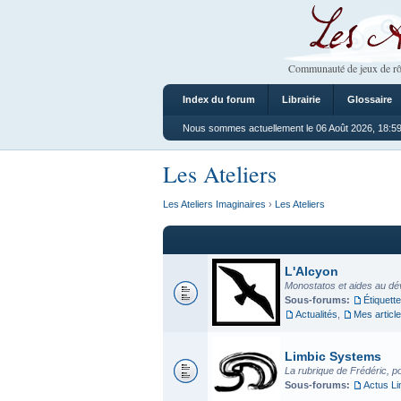
Les Ateliers
Communauté de jeux de rô
Index du forum
Librairie
Glossaire
Nous sommes actuellement le 06 Août 2026, 18:5
Les Ateliers
Les Ateliers Imaginaires
›
Les Ateliers
L'Alcyon
Monostatos et aides au dé
Sous-forums:
Étiquette
Actualités
,
Mes articl
Limbic Systems
La rubrique de Frédéric, p
Sous-forums:
Actus L