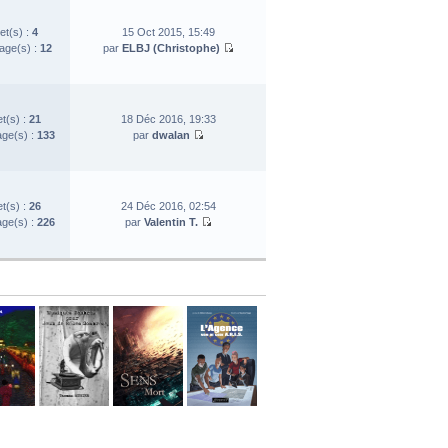
et(s) :
4
15 Oct 2015, 15:49
ge(s) :
12
par
ELBJ (Christophe)
et(s) :
21
18 Déc 2016, 19:33
ge(s) :
133
par
dwalan
et(s) :
26
24 Déc 2016, 02:54
ge(s) :
226
par
Valentin T.