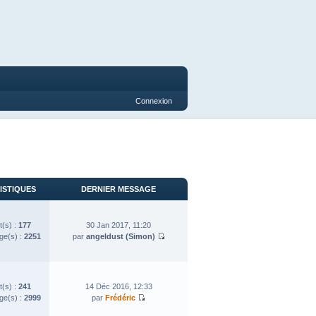
Connexion
ISTIQUES
DERNIER MESSAGE
t(s) :
177
30 Jan 2017, 11:20
e(s) :
2251
par
angeldust (Simon)
t(s) :
241
14 Déc 2016, 12:33
e(s) :
2999
par
Frédéric