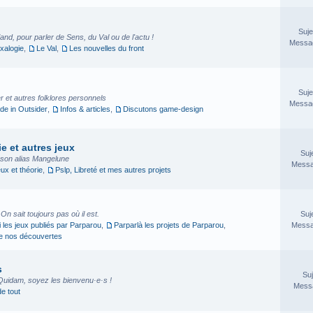
Suje
nd, pour parler de Sens, du Val ou de l'actu !
Messag
xalogie
,
Le Val
,
Les nouvelles du front
Suje
 et autres folklores personnels
Messag
e in Outsider
,
Infos & articles
,
Discutons game-design
e et autres jeux
Suj
sson alias Mangelune
Messa
eux et théorie
,
Pslp, Libreté et mes autres projets
. On sait toujours pas où il est.
Suj
i les jeux publiés par Parparou
,
Parparlà les projets de Parparou
,
Messa
ge nos découvertes
s
Suj
Quidam, soyez les bienvenu·e·s !
Messa
de tout