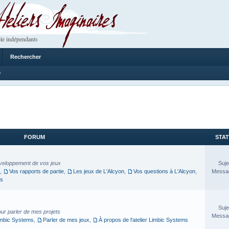
 Imaginaires
le indépendants
Rechercher
9
FORUM
STAT
veloppement de vos jeux
Suje
,
Vos rapports de partie
,
Les jeux de L'Alcyon
,
Vos questions à L'Alcyon
,
Messag
es
Suje
our parler de mes projets
Messag
imbic Systems
,
Parler de mes jeux
,
À propos de l'atelier Limbic Systems