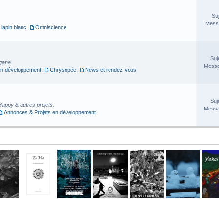
Suj
Messa
 lapin blanc
,
Omniscience
Suj
rgane
Messa
en développement
,
Chrysopée
,
News et rendez-vous
Suj
Happy & autres projets.
Messa
Annonces & Projets en développement