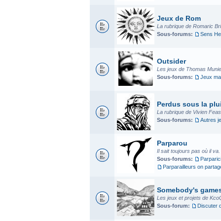
Jeux de Rom
La rubrique de Romaric Bria
Sous-forums:
Sens He
Outsider
Les jeux de Thomas Munier
Sous-forums:
Jeux mad
Perdus sous la plui
La rubrique de Vivien Fea
Sous-forums:
Autres j
Parparou
Il sait toujours pas où il va
Sous-forums:
Parparic
Parparailleurs on parta
Somebody's game
Les jeux et projets de Kco
Sous-forum:
Discuter 