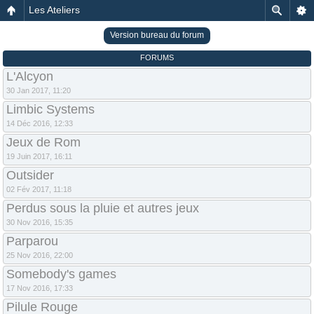
Les Ateliers
Version bureau du forum
FORUMS
L'Alcyon
30 Jan 2017, 11:20
Limbic Systems
14 Déc 2016, 12:33
Jeux de Rom
19 Juin 2017, 16:11
Outsider
02 Fév 2017, 11:18
Perdus sous la pluie et autres jeux
30 Nov 2016, 15:35
Parparou
25 Nov 2016, 22:00
Somebody's games
17 Nov 2016, 17:33
Pilule Rouge