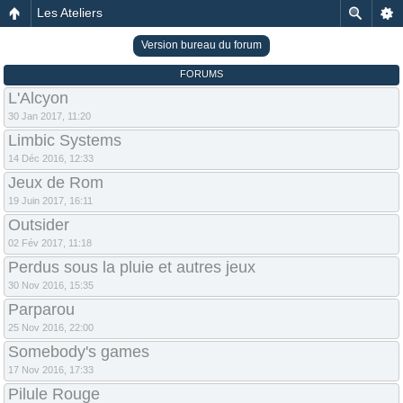
Les Ateliers
Version bureau du forum
FORUMS
L'Alcyon
30 Jan 2017, 11:20
Limbic Systems
14 Déc 2016, 12:33
Jeux de Rom
19 Juin 2017, 16:11
Outsider
02 Fév 2017, 11:18
Perdus sous la pluie et autres jeux
30 Nov 2016, 15:35
Parparou
25 Nov 2016, 22:00
Somebody's games
17 Nov 2016, 17:33
Pilule Rouge