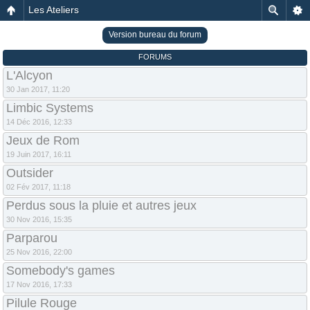
Les Ateliers
Version bureau du forum
FORUMS
L'Alcyon
30 Jan 2017, 11:20
Limbic Systems
14 Déc 2016, 12:33
Jeux de Rom
19 Juin 2017, 16:11
Outsider
02 Fév 2017, 11:18
Perdus sous la pluie et autres jeux
30 Nov 2016, 15:35
Parparou
25 Nov 2016, 22:00
Somebody's games
17 Nov 2016, 17:33
Pilule Rouge