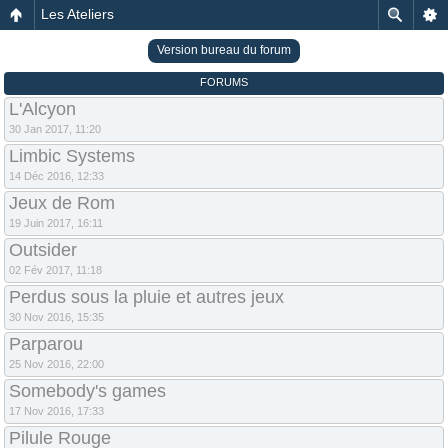
Les Ateliers
Version bureau du forum
FORUMS
L'Alcyon
30 Jan 2017, 11:20
Limbic Systems
14 Déc 2016, 12:33
Jeux de Rom
19 Juin 2017, 16:11
Outsider
02 Fév 2017, 11:18
Perdus sous la pluie et autres jeux
30 Nov 2016, 15:35
Parparou
25 Nov 2016, 22:00
Somebody's games
17 Nov 2016, 17:33
Pilule Rouge