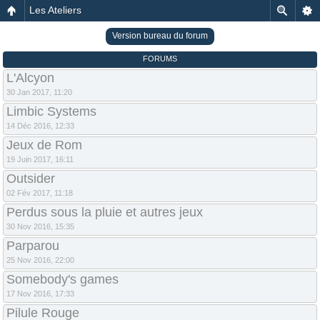
Les Ateliers
Version bureau du forum
FORUMS
L'Alcyon
30 Jan 2017, 11:20
Limbic Systems
14 Déc 2016, 12:33
Jeux de Rom
19 Juin 2017, 16:11
Outsider
02 Fév 2017, 11:18
Perdus sous la pluie et autres jeux
30 Nov 2016, 15:35
Parparou
25 Nov 2016, 22:00
Somebody's games
17 Nov 2016, 17:33
Pilule Rouge