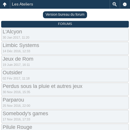
Les Ateliers
Version bureau du forum
FORUMS
L'Alcyon
30 Jan 2017, 11:20
Limbic Systems
14 Déc 2016, 12:33
Jeux de Rom
19 Juin 2017, 16:11
Outsider
02 Fév 2017, 11:18
Perdus sous la pluie et autres jeux
30 Nov 2016, 15:35
Parparou
25 Nov 2016, 22:00
Somebody's games
17 Nov 2016, 17:33
Pilule Rouge