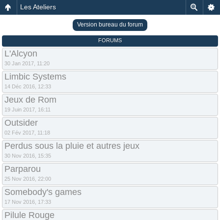
Les Ateliers
Version bureau du forum
FORUMS
L'Alcyon
30 Jan 2017, 11:20
Limbic Systems
14 Déc 2016, 12:33
Jeux de Rom
19 Juin 2017, 16:11
Outsider
02 Fév 2017, 11:18
Perdus sous la pluie et autres jeux
30 Nov 2016, 15:35
Parparou
25 Nov 2016, 22:00
Somebody's games
17 Nov 2016, 17:33
Pilule Rouge