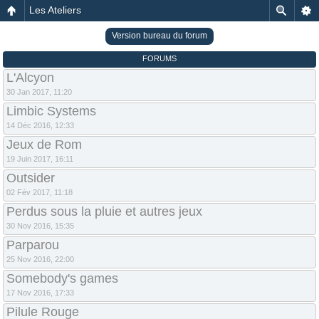
Les Ateliers
Version bureau du forum
FORUMS
L'Alcyon
30 Jan 2017, 11:20
Limbic Systems
14 Déc 2016, 12:33
Jeux de Rom
19 Juin 2017, 16:11
Outsider
02 Fév 2017, 11:18
Perdus sous la pluie et autres jeux
30 Nov 2016, 15:35
Parparou
25 Nov 2016, 22:00
Somebody's games
17 Nov 2016, 17:33
Pilule Rouge