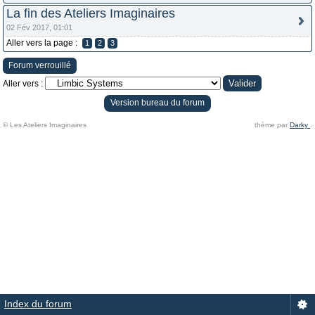
La fin des Ateliers Imaginaires
02 Fév 2017, 01:01
Aller vers la page :
1
2
3
Forum verrouillé
Aller vers :
Version bureau du forum
© Les Ateliers Imaginaires
thème par
Darky
.
Index du forum