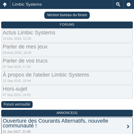
Limbic Systems
Version bureau du forum
FORUMS
Actus Limbic Systems
14 Déc 2016, 12:33
Parler de mes jeux
09 Août 2016, 16:05
Parler de vos trucs
07 Sep 2015, 17:52
À propos de l'atelier Limbic Systems
12 Sep 2015, 15:44
Hors-sujet
07 Sep 2015, 20:01
Forum verrouillé
ANNONCE(S)
Ouverture des Courants Alternatifs, nouvelle
communauté !
31 Jan 2017, 21:08