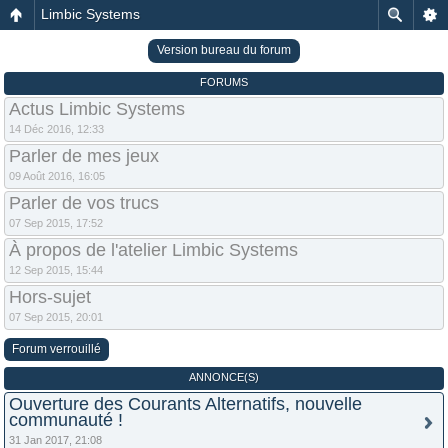
Limbic Systems
Version bureau du forum
FORUMS
Actus Limbic Systems
14 Déc 2016, 12:33
Parler de mes jeux
09 Août 2016, 16:05
Parler de vos trucs
07 Sep 2015, 17:52
À propos de l'atelier Limbic Systems
12 Sep 2015, 15:44
Hors-sujet
07 Sep 2015, 20:01
Forum verrouillé
ANNONCE(S)
Ouverture des Courants Alternatifs, nouvelle
communauté !
31 Jan 2017, 21:08