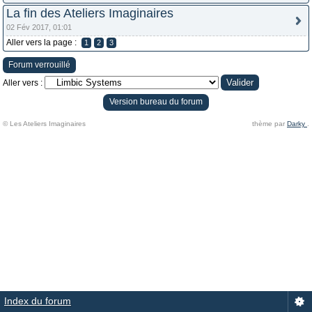
La fin des Ateliers Imaginaires
02 Fév 2017, 01:01
Aller vers la page :
1
2
3
Forum verrouillé
Aller vers :
Version bureau du forum
© Les Ateliers Imaginaires
thème par
Darky
.
Index du forum