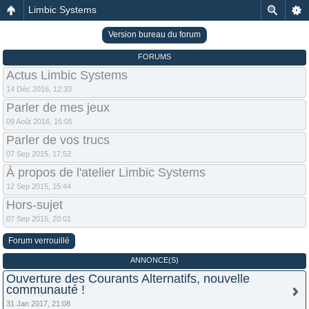
Limbic Systems
Version bureau du forum
FORUMS
Actus Limbic Systems
14 Déc 2016, 12:33
Parler de mes jeux
09 Août 2016, 16:05
Parler de vos trucs
07 Sep 2015, 17:52
À propos de l'atelier Limbic Systems
12 Sep 2015, 15:44
Hors-sujet
07 Sep 2015, 20:01
Forum verrouillé
ANNONCE(S)
Ouverture des Courants Alternatifs, nouvelle
communauté !
31 Jan 2017, 21:08