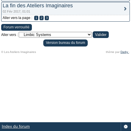
La fin des Ateliers Imaginaires
02 Fév 2017, 01:01
Aller vers la page :
1
2
3
Forum verrouillé
Aller vers :
Version bureau du forum
© Les Ateliers Imaginaires
thème par
Darky
.
Index du forum