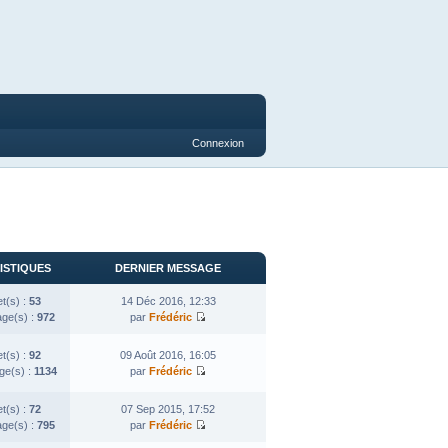
Connexion
ISTIQUES
DERNIER MESSAGE
et(s) :
53
14 Déc 2016, 12:33
ge(s) :
972
par
Frédéric
et(s) :
92
09 Août 2016, 16:05
e(s) :
1134
par
Frédéric
et(s) :
72
07 Sep 2015, 17:52
ge(s) :
795
par
Frédéric