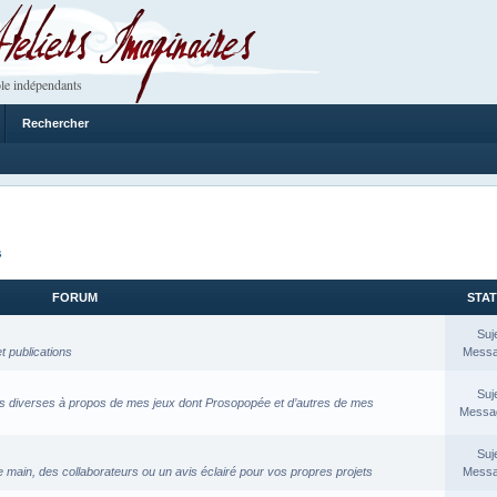
 Imaginaires
le indépendants
Rechercher
s
FORUM
STAT
Suj
t publications
Messa
Suj
ons diverses à propos de mes jeux dont Prosopopée et d’autres de mes
Messag
Suj
main, des collaborateurs ou un avis éclairé pour vos propres projets
Messa