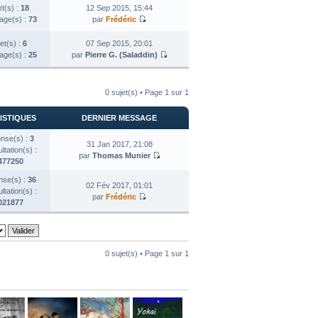
et(s) :
18
12 Sep 2015, 15:44
ge(s) :
73
par
Frédéric
et(s) :
6
07 Sep 2015, 20:01
ge(s) :
25
par
Pierre G. (Saladdin)
0 sujet(s) • Page
1
sur
1
ISTIQUES
DERNIER MESSAGE
nse(s) :
3
31 Jan 2017, 21:08
tation(s) :
par
Thomas Munier
477250
se(s) :
36
02 Fév 2017, 01:01
tation(s) :
par
Frédéric
021877
0 sujet(s) • Page
1
sur
1