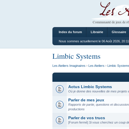
Les Ateliers
Communauté de jeux de rô
Index du forum
Librairie
Glossaire
Nous sommes actuellement le 06 Août 2026, 20:11
Limbic Systems
Les Ateliers Imaginaires
›
Les Ateliers
›
Limbic System
Actus Limbic Systems
Où je donne des nouvelles de mes projets e
Parler de mes jeux
Rapports de partie, questions et discussi
productions
Parler de vos trucs
[Forum fermé]
Si vous cherchez un coup de 