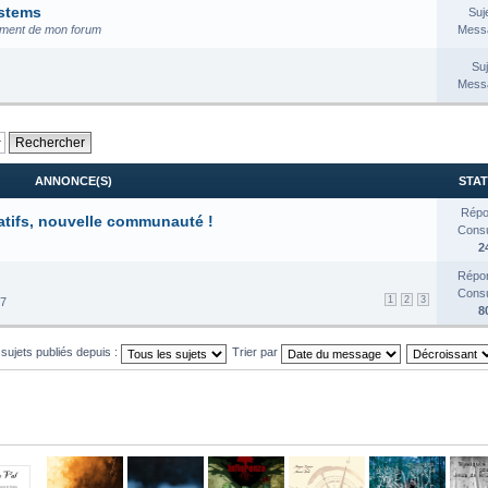
ystems
Suj
nement de mon forum
Messa
Suj
Messa
ANNONCE(S)
STAT
Répo
atifs, nouvelle communauté !
Consul
2
Répon
Consul
1
2
3
17
8
 sujets publiés depuis :
Trier par