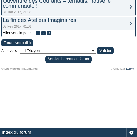
Ouverture des Courants Alternatifs, nouvelle
communauté !
31 Jan 2017, 21:08
La fin des Ateliers Imaginaires
02 Fév 2017, 01:01
Aller vers la page :
1
2
3
Forum verrouillé
Aller vers :
Version bureau du forum
© Les Ateliers Imaginaires
thème par
Darky
.
Index du forum