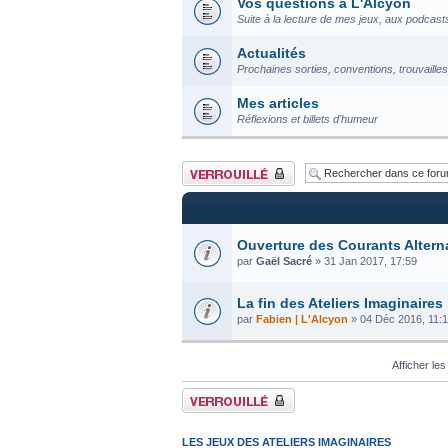
Vos questions à L'Alcyon
Suite à la lecture de mes jeux, aux podcast
Actualités
Prochaines sorties, conventions, trouvailles.
Mes articles
Réflexions et billets d'humeur
Forum verrouillé
Ouverture des Courants Altern
par
Gaël Sacré
» 31 Jan 2017, 17:59
La fin des Ateliers Imaginaires
par
Fabien | L'Alcyon
» 04 Déc 2016, 11:
Afficher les
Forum verrouillé
LES JEUX DES ATELIERS IMAGINAIRES