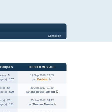
Connexion
ISTIQUES
DERNIER MESSAGE
et(s) :
5
17 Sep 2016, 12:09
ge(s) :
107
par
Frédéric
et(s) :
54
30 Jan 2017, 11:20
ge(s) :
520
par
angeldust (Simon)
et(s) :
25
25 Jan 2017, 14:12
ge(s) :
191
par
Thomas Munier