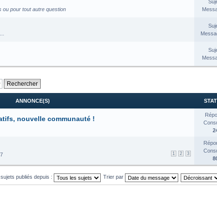
Suj
s ou pour tout autre question
Messa
Suj
..
Messag
Suj
Messa
ANNONCE(S)
STAT
Répo
atifs, nouvelle communauté !
Consul
2
Répon
Consul
1
2
3
17
8
 sujets publiés depuis :
Trier par