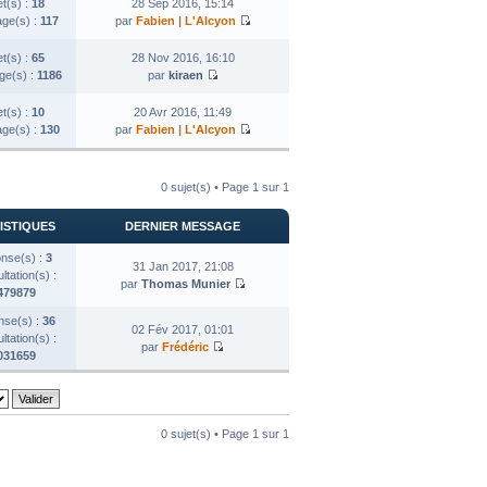
et(s) :
18
28 Sep 2016, 15:14
ge(s) :
117
par
Fabien | L'Alcyon
et(s) :
65
28 Nov 2016, 16:10
e(s) :
1186
par
kiraen
et(s) :
10
20 Avr 2016, 11:49
ge(s) :
130
par
Fabien | L'Alcyon
0 sujet(s) • Page
1
sur
1
ISTIQUES
DERNIER MESSAGE
nse(s) :
3
31 Jan 2017, 21:08
tation(s) :
par
Thomas Munier
479879
se(s) :
36
02 Fév 2017, 01:01
tation(s) :
par
Frédéric
031659
0 sujet(s) • Page
1
sur
1