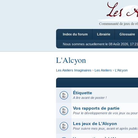
Les Ateliers
Communauté de jeux de rô
Index du forum
Librairie
Glossaire
Nous sommes actuellement le 08 Août 2026, 17:2
L'Alcyon
Les Ateliers Imaginaires
›
Les Ateliers
›
L'Alcyon
Étiquette
A lire avant de poster !
Vos rapports de partie
Pour le développement de vos jeux ou pour 
Les jeux de L'Alcyon
Pour suivre mes jeux, avant et après public