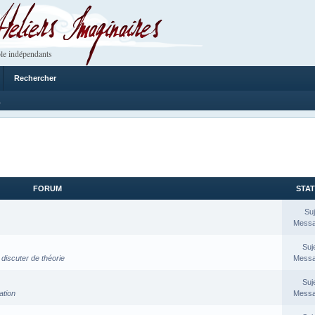
 Imaginaires
le indépendants
Rechercher
1
FORUM
STAT
Suj
Messa
Suj
discuter de théorie
Messa
Suj
ation
Messa