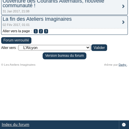
Ouverture des Courants Alternatifs, nouvelle
communauté !
31 Jan 2017, 21:08
La fin des Ateliers Imaginaires
02 Fév 2017, 01:01
Aller vers la page :
1
2
3
Forum verrouillé
Aller vers :
Version bureau du forum
© Les Ateliers Imaginaires
thème par
Darky
.
Index du forum