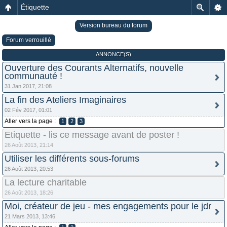
Étiquette
Version bureau du forum
Forum verrouillé
ANNONCE(S)
Ouverture des Courants Alternatifs, nouvelle
communauté !
31 Jan 2017, 21:08
La fin des Ateliers Imaginaires
02 Fév 2017, 01:01
Aller vers la page :
1
2
3
Etiquette - lis ce message avant de poster !
26 Août 2013, 21:14
Utiliser les différents sous-forums
26 Août 2013, 20:53
La lecture charitable
26 Août 2013, 18:26
Moi, créateur de jeu - mes engagements pour le jdr
21 Mars 2013, 13:46