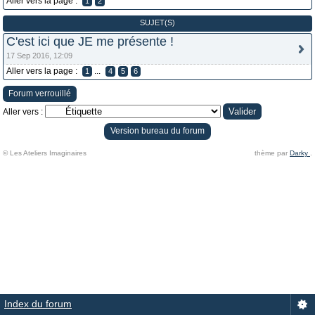
Aller vers la page :
1
2
SUJET(S)
C'est ici que JE me présente !
17 Sep 2016, 12:09
Aller vers la page :
...
1
4
5
6
Forum verrouillé
Aller vers :
Version bureau du forum
© Les Ateliers Imaginaires
thème par
Darky
.
Index du forum