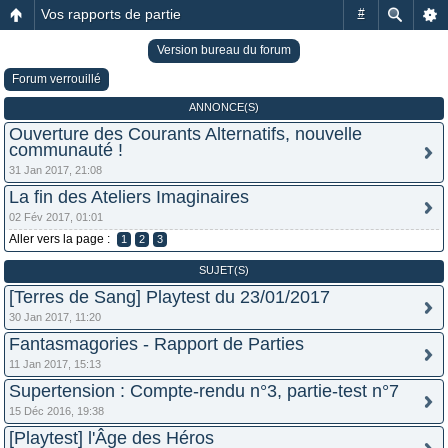
Vos rapports de partie
#
Version bureau du forum
Forum verrouillé
ANNONCE(S)
Ouverture des Courants Alternatifs, nouvelle
communauté !
31 Jan 2017, 21:08
La fin des Ateliers Imaginaires
02 Fév 2017, 01:01
Aller vers la page :
1
2
3
SUJET(S)
[Terres de Sang] Playtest du 23/01/2017
30 Jan 2017, 11:20
Fantasmagories - Rapport de Parties
11 Jan 2017, 15:13
Supertension : Compte-rendu n°3, partie-test n°7
15 Déc 2016, 19:38
[Playtest] l'Âge des Héros