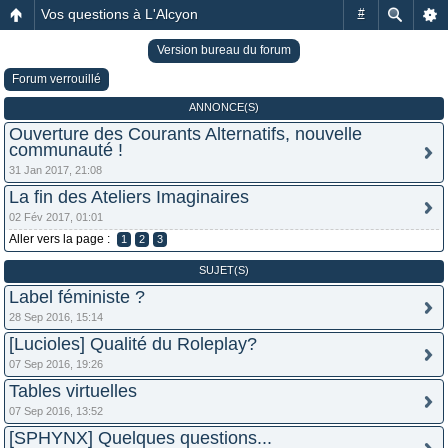
Vos questions à L'Alcyon
#
Version bureau du forum
Forum verrouillé
ANNONCE(S)
Ouverture des Courants Alternatifs, nouvelle
communauté !
31 Jan 2017, 21:08
La fin des Ateliers Imaginaires
02 Fév 2017, 01:01
Aller vers la page :
1
2
3
SUJET(S)
Label féministe ?
28 Sep 2016, 15:14
[Lucioles] Qualité du Roleplay?
07 Sep 2016, 19:26
Tables virtuelles
07 Sep 2016, 13:52
[SPHYNX] Quelques questions...