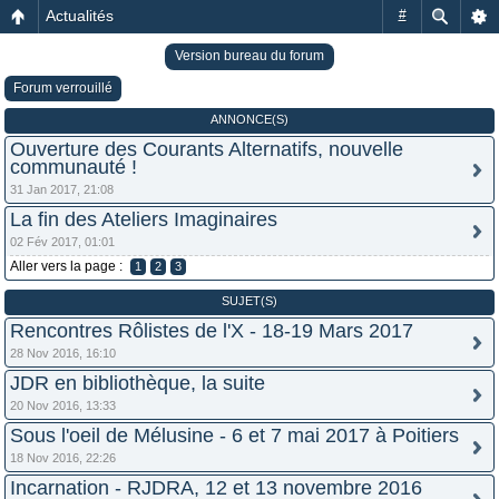
Actualités
#
Version bureau du forum
Forum verrouillé
ANNONCE(S)
Ouverture des Courants Alternatifs, nouvelle
communauté !
31 Jan 2017, 21:08
La fin des Ateliers Imaginaires
02 Fév 2017, 01:01
Aller vers la page :
1
2
3
SUJET(S)
Rencontres Rôlistes de l'X - 18-19 Mars 2017
28 Nov 2016, 16:10
JDR en bibliothèque, la suite
20 Nov 2016, 13:33
Sous l'oeil de Mélusine - 6 et 7 mai 2017 à Poitiers
18 Nov 2016, 22:26
Incarnation - RJDRA, 12 et 13 novembre 2016