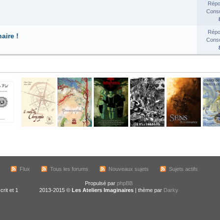
Répo
Consul
Répo
aire !
Consul
Flux
Tous les forums
Nouveaux sujets
Sujets actifs
Propulsé par
phpBB
crit et 1
2013-2015 ©
Les Ateliers Imaginaires
| thème par
Darky