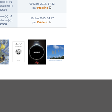
nse(s) :
0
09 Mars 2015, 17:32
tation(s) :
par
Frédéric
82654
nse(s) :
0
10 Jan 2015, 14:47
tation(s) :
par
Frédéric
83538