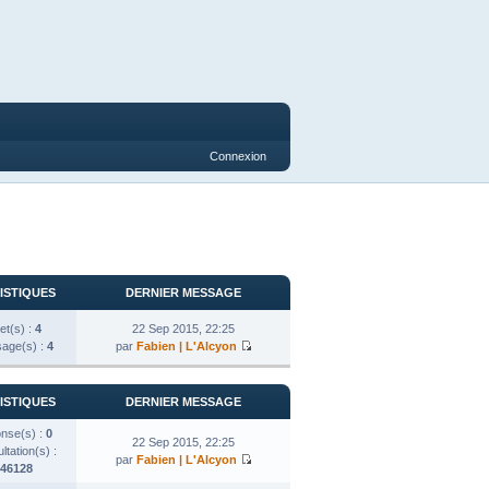
Connexion
ISTIQUES
DERNIER MESSAGE
et(s) :
4
22 Sep 2015, 22:25
age(s) :
4
par
Fabien | L'Alcyon
ISTIQUES
DERNIER MESSAGE
nse(s) :
0
22 Sep 2015, 22:25
tation(s) :
par
Fabien | L'Alcyon
46128