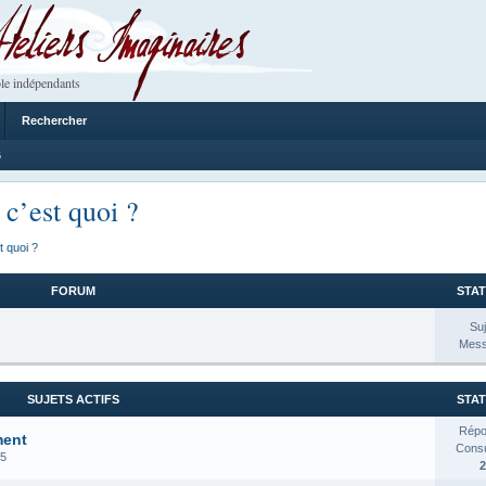
 Imaginaires
le indépendants
Rechercher
6
 c’est quoi ?
t quoi ?
FORUM
STAT
Suj
Mess
SUJETS ACTIFS
STAT
Répo
ment
Consul
25
2