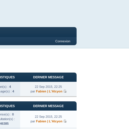
Connexion
ISTIQUES
DERNIER MESSAGE
et(s) :
4
22 Sep 2015, 22:25
age(s) :
4
par
Fabien | L'Alcyon
ISTIQUES
DERNIER MESSAGE
nse(s) :
0
22 Sep 2015, 22:25
tation(s) :
par
Fabien | L'Alcyon
46385