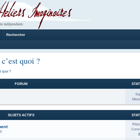
 Imaginaires
le indépendants
Rechercher
 c’est quoi ?
t quoi ?
FORUM
STAT
Suj
Mess
SUJETS ACTIFS
STAT
Répo
ment
Consul
25
2