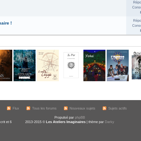
Répo
Consul
Répo
aire !
Consul
Flux
Tous les forums
Nouveaux sujets
Sujets actifs
Propulsé par
phpBB
crit et 6
2013-2015 ©
Les Ateliers Imaginaires
| thème par
Darky