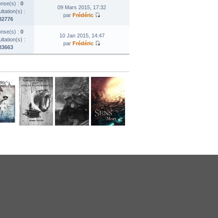
nse(s) :
0
09 Mars 2015, 17:32
tation(s) :
par
Frédéric
82776
nse(s) :
0
10 Jan 2015, 14:47
tation(s) :
par
Frédéric
83663