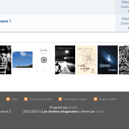
Répo
Consul
Répo
aire !
Consul
Flux
Tous les forums
Nouveaux sujets
Sujets actifs
Propulsé par
phpBB
crit et 2
2013-2015 ©
Les Ateliers Imaginaires
| thème par
Darky