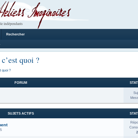
 Imaginaires
le indépendants
Rechercher
4
 c’est quoi ?
t quoi ?
FORUM
STAT
Suj
Mess
SUJETS ACTIFS
STAT
Répo
ment
Consul
25
2