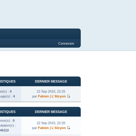
Connexion
ISTIQUES
DERNIER MESSAGE
et(s) :
4
22 Sep 2015, 22:25
age(s) :
4
par
Fabien | L'Alcyon
ISTIQUES
DERNIER MESSAGE
nse(s) :
0
22 Sep 2015, 22:25
tation(s) :
par
Fabien | L'Alcyon
46110