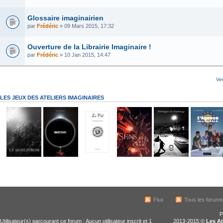
Glossaire imaginairien
par
Frédéric
» 09 Mars 2015, 17:32
Ouverture de la Librairie Imaginaire !
par
Frédéric
» 10 Jan 2015, 14:47
Ve
LES JEUX DES ATELIERS IMAGINAIRES
Flux
Tous les forum
P
Utilisateur(s) parcourant ce forum : Aucun utilisateur inscrit et 1
2013-2015 ©
Les At