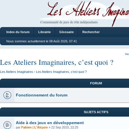
Les Ateliers Imaginaires
Communauté de jeux de rôle indépendants
Index du forum
Librairie
Glossaire
Rechercher
Nous sommes actuellement le 08 Août 2026, 07:41
Ve
Les Ateliers Imaginaires, c’est quoi ?
Les Ateliers Imaginaires
›
Les Ateliers Imaginaires, c’est quoi ?
FORUM
Fonctionnement du forum
SUJETS ACTIFS
Aide à des jeux en développement
par
Fabien | L'Alcyon
» 22 Sep 2015, 22:25