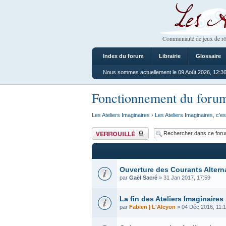
Les Ateliers
Communauté de jeux de rô
Index du forum
Librairie
Glossaire
Nous sommes actuellement le 09 Août 2026, 12:3
Fonctionnement du foru
Les Ateliers Imaginaires
›
Les Ateliers Imaginaires, c’es
Forum verrouillé
Ouverture des Courants Altern
par
Gaël Sacré
» 31 Jan 2017, 17:59
La fin des Ateliers Imaginaires
par
Fabien | L'Alcyon
» 04 Déc 2016, 11: