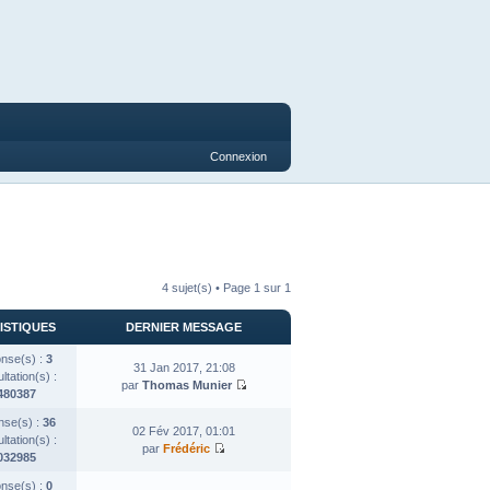
Connexion
4 sujet(s) • Page
1
sur
1
ISTIQUES
DERNIER MESSAGE
nse(s) :
3
31 Jan 2017, 21:08
tation(s) :
par
Thomas Munier
480387
se(s) :
36
02 Fév 2017, 01:01
tation(s) :
par
Frédéric
032985
nse(s) :
0