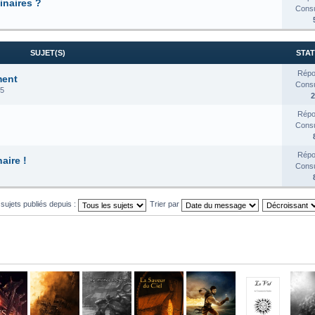
inaires ?
Consul
SUJET(S)
STAT
Répo
ment
Consul
25
2
Répo
Consul
Répo
aire !
Consul
 sujets publiés depuis :
Trier par