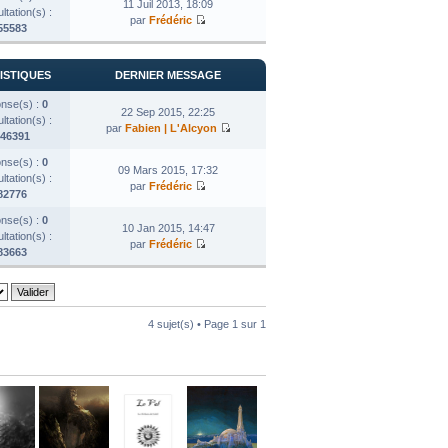
11 Juil 2013, 18:09
tation(s) :
par
Frédéric
55583
ISTIQUES
DERNIER MESSAGE
nse(s) :
0
22 Sep 2015, 22:25
tation(s) :
par
Fabien | L'Alcyon
46391
nse(s) :
0
09 Mars 2015, 17:32
tation(s) :
par
Frédéric
82776
nse(s) :
0
10 Jan 2015, 14:47
tation(s) :
par
Frédéric
83663
4 sujet(s) • Page
1
sur
1