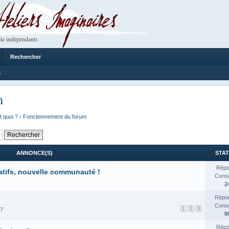
 Imaginaires
le indépendants
Rechercher
6
m
t quoi ?
›
Fonctionnement du forum
ANNONCE(S)
STAT
Répo
atifs, nouvelle communauté !
Consul
2
Répon
Consul
1
2
3
17
8
Répo