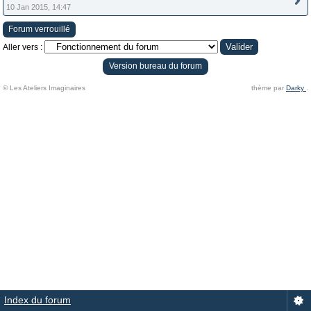
10 Jan 2015, 14:47
Forum verrouillé
Aller vers :
Version bureau du forum
© Les Ateliers Imaginaires
thème par
Darky
.
Index du forum