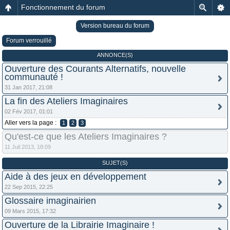
Fonctionnement du forum
Version bureau du forum
Forum verrouillé
ANNONCE(S)
Ouverture des Courants Alternatifs, nouvelle
communauté !
31 Jan 2017, 21:08
La fin des Ateliers Imaginaires
02 Fév 2017, 01:01
Aller vers la page :
1
2
3
Qu'est-ce que les Ateliers Imaginaires ?
11 Juil 2013, 18:09
SUJET(S)
Aide à des jeux en développement
22 Sep 2015, 22:25
Glossaire imaginairien
09 Mars 2015, 17:32
Ouverture de la Librairie Imaginaire !