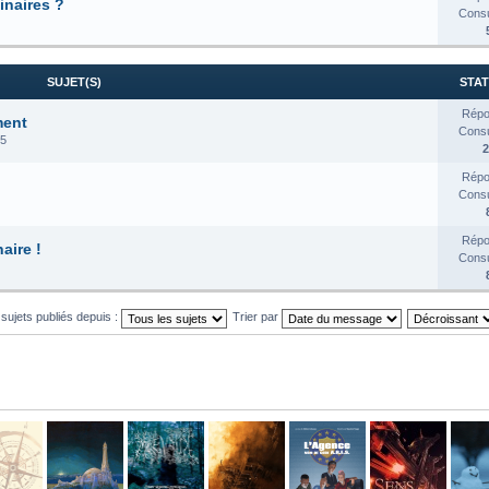
inaires ?
Consul
SUJET(S)
STAT
Répo
ment
Consul
25
2
Répo
Consul
Répo
aire !
Consul
 sujets publiés depuis :
Trier par