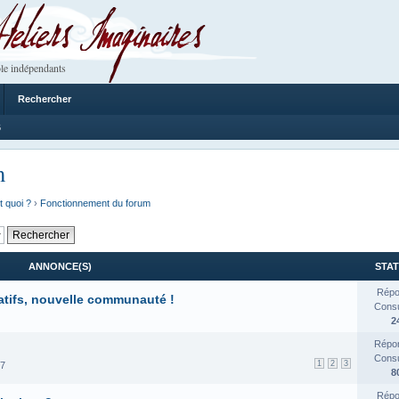
 Imaginaires
le indépendants
Rechercher
6
m
t quoi ?
›
Fonctionnement du forum
ANNONCE(S)
STAT
Répo
atifs, nouvelle communauté !
Consul
2
Répon
Consul
1
2
3
17
8
Répo