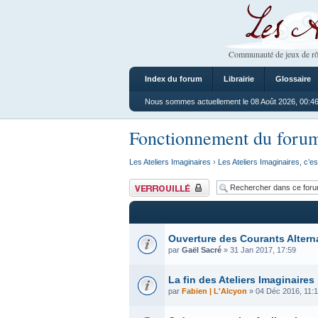
Les Ateliers
Communauté de jeux de rô
Index du forum
Librairie
Glossaire
Nous sommes actuellement le 08 Août 2026, 00:4
Fonctionnement du foru
Les Ateliers Imaginaires
›
Les Ateliers Imaginaires, c’es
Forum verrouillé
Ouverture des Courants Altern
par
Gaël Sacré
» 31 Jan 2017, 17:59
La fin des Ateliers Imaginaires
par
Fabien | L'Alcyon
» 04 Déc 2016, 11: