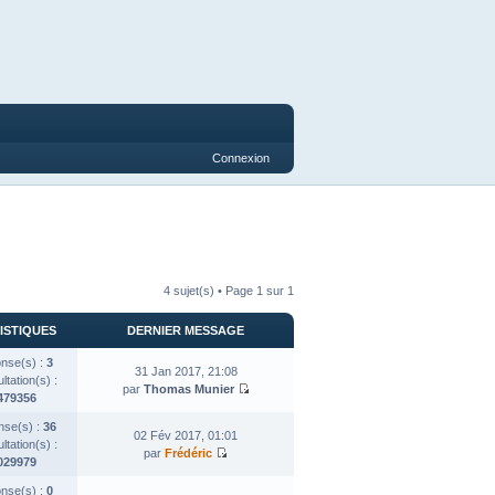
Connexion
4 sujet(s) • Page
1
sur
1
ISTIQUES
DERNIER MESSAGE
nse(s) :
3
31 Jan 2017, 21:08
tation(s) :
par
Thomas Munier
479356
se(s) :
36
02 Fév 2017, 01:01
tation(s) :
par
Frédéric
029979
nse(s) :
0