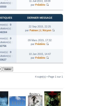
11 Juil 2013, 18:09
tation(s) :
par
Frédéric
55550
ISTIQUES
DERNIER MESSAGE
nse(s) :
0
22 Sep 2015, 22:25
tation(s) :
par
Fabien | L'Alcyon
46304
nse(s) :
0
09 Mars 2015, 17:32
tation(s) :
par
Frédéric
82756
nse(s) :
0
10 Jan 2015, 14:47
tation(s) :
par
Frédéric
83627
4 sujet(s) • Page
1
sur
1