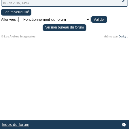
10 Jan 2015, 14:47
Forum verrouillé
Aller vers :
Version bureau du forum
© Les Ateliers Imaginaires
thème par
Darky
.
Index du forum