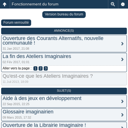
Fonctionnement du forum
Version bureau du forum
Forum verrouillé
ANNONCE(S)
Ouverture des Courants Alternatifs, nouvelle
communauté !
31 Jan 2017, 21:08
La fin des Ateliers Imaginaires
02 Fév 2017, 01:01
Aller vers la page :
1
2
3
Qu'est-ce que les Ateliers Imaginaires ?
11 Juil 2013, 18:09
SUJET(S)
Aide à des jeux en développement
22 Sep 2015, 22:25
Glossaire imaginairien
09 Mars 2015, 17:32
Ouverture de la Librairie Imaginaire !