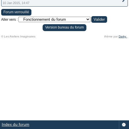
10 Jan 2015, 14:47
Forum verrouillé
Aller vers :
Version bureau du forum
© Les Ateliers Imaginaires
thème par
Darky
.
Index du forum