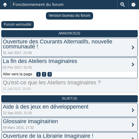
Fonctionnement du forum
Version bureau du forum
Forum verrouillé
ANNONCE(S)
Ouverture des Courants Alternatifs, nouvelle
communauté !
31 Jan 2017, 21:08
La fin des Ateliers Imaginaires
02 Fév 2017, 01:01
Aller vers la page :
1
2
3
Qu'est-ce que les Ateliers Imaginaires ?
11 Juil 2013, 18:09
SUJET(S)
Aide à des jeux en développement
22 Sep 2015, 22:25
Glossaire imaginairien
09 Mars 2015, 17:32
Ouverture de la Librairie Imaginaire !