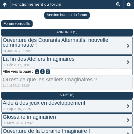
Fonctionnement du forum
Version bureau du forum
Forum verrouillé
ANNONCE(S)
Ouverture des Courants Alternatifs, nouvelle
communauté !
31 Jan 2017, 21:08
La fin des Ateliers Imaginaires
02 Fév 2017, 01:01
Aller vers la page :
1
2
3
Qu'est-ce que les Ateliers Imaginaires ?
11 Juil 2013, 18:09
SUJET(S)
Aide à des jeux en développement
22 Sep 2015, 22:25
Glossaire imaginairien
09 Mars 2015, 17:32
Ouverture de la Librairie Imaginaire !