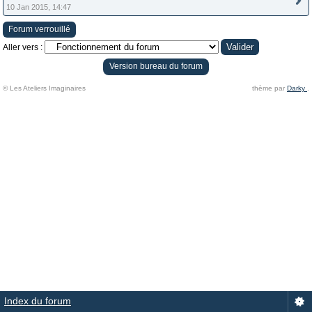
10 Jan 2015, 14:47
Forum verrouillé
Aller vers :
Version bureau du forum
© Les Ateliers Imaginaires
thème par
Darky
.
Index du forum