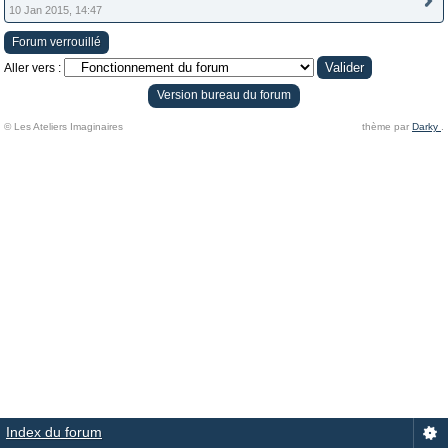
10 Jan 2015, 14:47
Forum verrouillé
Aller vers :
Version bureau du forum
© Les Ateliers Imaginaires
thème par
Darky
.
Index du forum