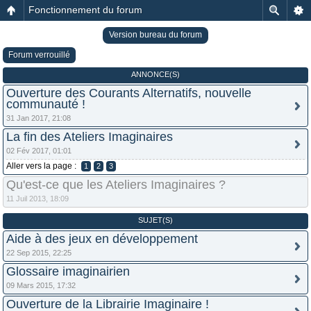
Fonctionnement du forum
Version bureau du forum
Forum verrouillé
ANNONCE(S)
Ouverture des Courants Alternatifs, nouvelle
communauté !
31 Jan 2017, 21:08
La fin des Ateliers Imaginaires
02 Fév 2017, 01:01
Aller vers la page :
1
2
3
Qu'est-ce que les Ateliers Imaginaires ?
11 Juil 2013, 18:09
SUJET(S)
Aide à des jeux en développement
22 Sep 2015, 22:25
Glossaire imaginairien
09 Mars 2015, 17:32
Ouverture de la Librairie Imaginaire !