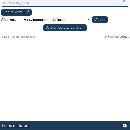
10 Jan 2015, 14:47
Forum verrouillé
Aller vers :
Version bureau du forum
© Les Ateliers Imaginaires
thème par
Darky
.
Index du forum