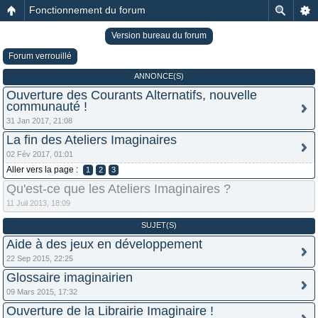
Fonctionnement du forum
Version bureau du forum
Forum verrouillé
ANNONCE(S)
Ouverture des Courants Alternatifs, nouvelle
communauté !
31 Jan 2017, 21:08
La fin des Ateliers Imaginaires
02 Fév 2017, 01:01
Aller vers la page :
1
2
3
Qu'est-ce que les Ateliers Imaginaires ?
11 Juil 2013, 18:09
SUJET(S)
Aide à des jeux en développement
22 Sep 2015, 22:25
Glossaire imaginairien
09 Mars 2015, 17:32
Ouverture de la Librairie Imaginaire !