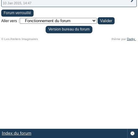
10 Jan 2015, 14:47
Forum verrouillé
Aller vers :
Version bureau du forum
© Les Ateliers Imaginaires
thème par
Darky
.
Index du forum