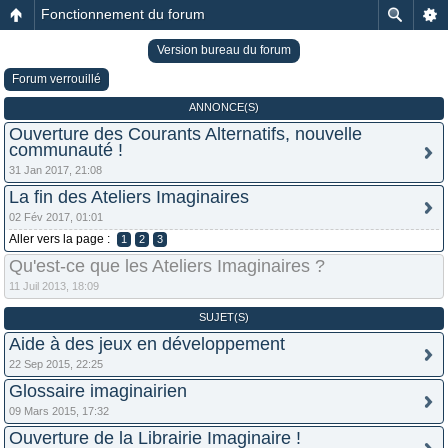
Fonctionnement du forum
Version bureau du forum
Forum verrouillé
ANNONCE(S)
Ouverture des Courants Alternatifs, nouvelle
communauté !
31 Jan 2017, 21:08
La fin des Ateliers Imaginaires
02 Fév 2017, 01:01
Aller vers la page :
1
2
3
Qu'est-ce que les Ateliers Imaginaires ?
11 Juil 2013, 18:09
SUJET(S)
Aide à des jeux en développement
22 Sep 2015, 22:25
Glossaire imaginairien
09 Mars 2015, 17:32
Ouverture de la Librairie Imaginaire !