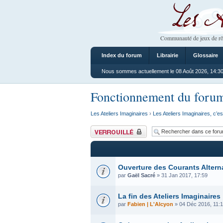
Les Ateliers
Communauté de jeux de rô
Index du forum
Librairie
Glossaire
Nous sommes actuellement le 08 Août 2026, 14:3
Fonctionnement du foru
Les Ateliers Imaginaires
›
Les Ateliers Imaginaires, c’es
Forum verrouillé
Ouverture des Courants Altern
par
Gaël Sacré
» 31 Jan 2017, 17:59
La fin des Ateliers Imaginaires
par
Fabien | L'Alcyon
» 04 Déc 2016, 11: