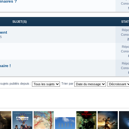
inaires ?
Consul
SUJET(S)
STAT
Répo
ment
Consul
25
2
Répo
Consul
Répo
aire !
Consul
 sujets publiés depuis :
Trier par