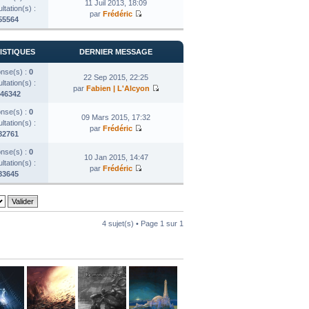
11 Juil 2013, 18:09
tation(s) :
par
Frédéric
55564
ISTIQUES
DERNIER MESSAGE
nse(s) :
0
22 Sep 2015, 22:25
tation(s) :
par
Fabien | L'Alcyon
46342
nse(s) :
0
09 Mars 2015, 17:32
tation(s) :
par
Frédéric
82761
nse(s) :
0
10 Jan 2015, 14:47
tation(s) :
par
Frédéric
83645
4 sujet(s) • Page
1
sur
1