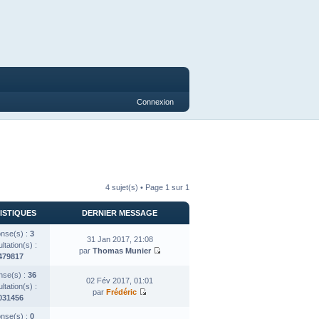
Connexion
4 sujet(s) • Page
1
sur
1
ISTIQUES
DERNIER MESSAGE
nse(s) :
3
31 Jan 2017, 21:08
tation(s) :
par
Thomas Munier
479817
se(s) :
36
02 Fév 2017, 01:01
tation(s) :
par
Frédéric
031456
nse(s) :
0