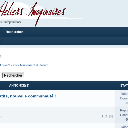
 Imaginaires
le indépendants
Rechercher
0
m
t quoi ?
›
Fonctionnement du forum
ANNONCE(S)
STAT
Répo
atifs, nouvelle communauté !
Consul
2
Répon
Consul
1
2
3
17
8
Répo