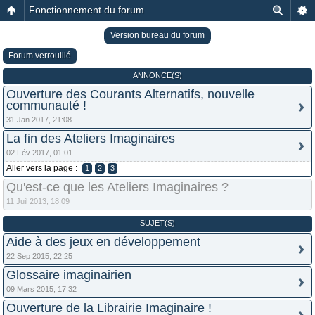
Fonctionnement du forum
Version bureau du forum
Forum verrouillé
ANNONCE(S)
Ouverture des Courants Alternatifs, nouvelle
communauté !
31 Jan 2017, 21:08
La fin des Ateliers Imaginaires
02 Fév 2017, 01:01
Aller vers la page :
1
2
3
Qu'est-ce que les Ateliers Imaginaires ?
11 Juil 2013, 18:09
SUJET(S)
Aide à des jeux en développement
22 Sep 2015, 22:25
Glossaire imaginairien
09 Mars 2015, 17:32
Ouverture de la Librairie Imaginaire !