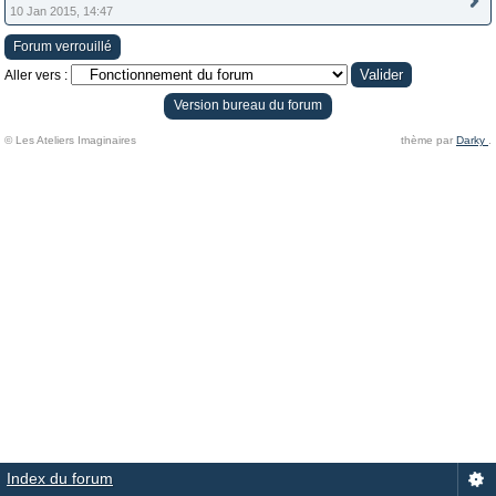
10 Jan 2015, 14:47
Forum verrouillé
Aller vers :
Version bureau du forum
© Les Ateliers Imaginaires
thème par
Darky
.
Index du forum