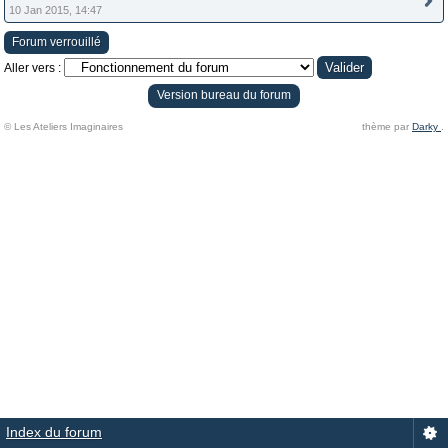
10 Jan 2015, 14:47
Forum verrouillé
Aller vers :
Version bureau du forum
© Les Ateliers Imaginaires
thème par
Darky
.
Index du forum