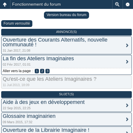
Fonctionnement du forum
Version bureau du forum
Forum verrouillé
ANNONCE(S)
Ouverture des Courants Alternatifs, nouvelle
communauté !
31 Jan 2017, 21:08
La fin des Ateliers Imaginaires
02 Fév 2017, 01:01
Aller vers la page :
1
2
3
Qu'est-ce que les Ateliers Imaginaires ?
11 Juil 2013, 18:09
SUJET(S)
Aide à des jeux en développement
22 Sep 2015, 22:25
Glossaire imaginairien
09 Mars 2015, 17:32
Ouverture de la Librairie Imaginaire !