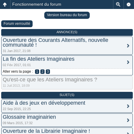
Fonctionnement du forum
Version bureau du forum
Forum verrouillé
ANNONCE(S)
Ouverture des Courants Alternatifs, nouvelle
communauté !
31 Jan 2017, 21:08
La fin des Ateliers Imaginaires
02 Fév 2017, 01:01
Aller vers la page :
1
2
3
Qu'est-ce que les Ateliers Imaginaires ?
11 Juil 2013, 18:09
SUJET(S)
Aide à des jeux en développement
22 Sep 2015, 22:25
Glossaire imaginairien
09 Mars 2015, 17:32
Ouverture de la Librairie Imaginaire !