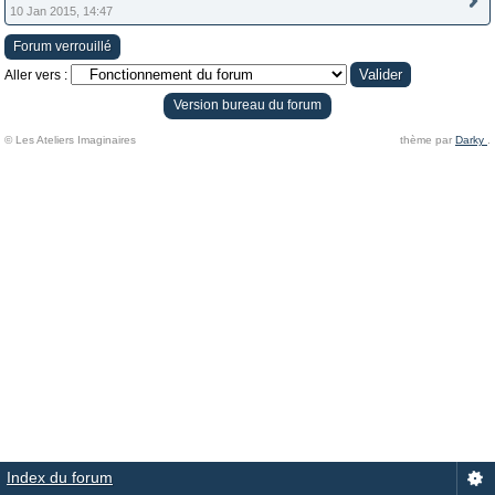
10 Jan 2015, 14:47
Forum verrouillé
Aller vers :
Version bureau du forum
© Les Ateliers Imaginaires
thème par
Darky
.
Index du forum