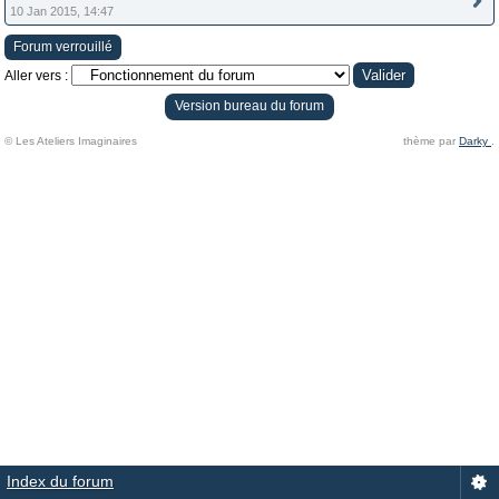
10 Jan 2015, 14:47
Forum verrouillé
Aller vers :
Version bureau du forum
© Les Ateliers Imaginaires
thème par
Darky
.
Index du forum