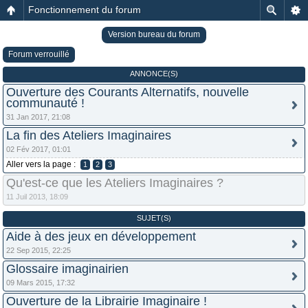
Fonctionnement du forum
Version bureau du forum
Forum verrouillé
ANNONCE(S)
Ouverture des Courants Alternatifs, nouvelle
communauté !
31 Jan 2017, 21:08
La fin des Ateliers Imaginaires
02 Fév 2017, 01:01
Aller vers la page :
1
2
3
Qu'est-ce que les Ateliers Imaginaires ?
11 Juil 2013, 18:09
SUJET(S)
Aide à des jeux en développement
22 Sep 2015, 22:25
Glossaire imaginairien
09 Mars 2015, 17:32
Ouverture de la Librairie Imaginaire !