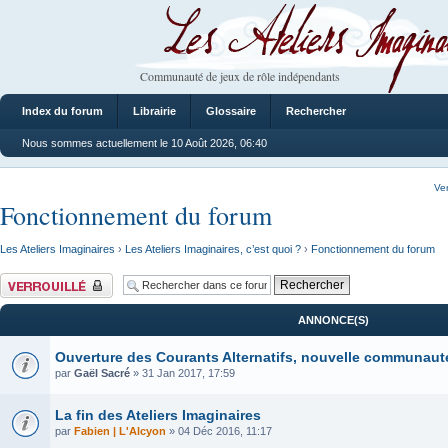
Les Ateliers Imaginaires
Communauté de jeux de rôle indépendants
Index du forum
Librairie
Glossaire
Rechercher
Nous sommes actuellement le 10 Août 2026, 06:40
Ve
Fonctionnement du forum
Les Ateliers Imaginaires
›
Les Ateliers Imaginaires, c’est quoi ?
›
Fonctionnement du forum
Forum verrouillé
ANNONCE(S)
Ouverture des Courants Alternatifs, nouvelle communauté
par
Gaël Sacré
» 31 Jan 2017, 17:59
La fin des Ateliers Imaginaires
par
Fabien | L'Alcyon
» 04 Déc 2016, 11:17