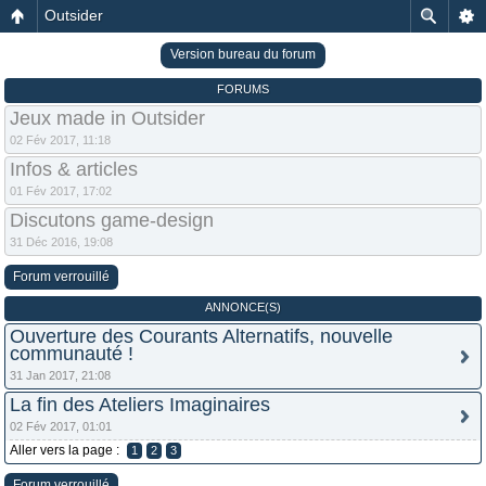
Outsider
Version bureau du forum
FORUMS
Jeux made in Outsider
02 Fév 2017, 11:18
Infos & articles
01 Fév 2017, 17:02
Discutons game-design
31 Déc 2016, 19:08
Forum verrouillé
ANNONCE(S)
Ouverture des Courants Alternatifs, nouvelle
communauté !
31 Jan 2017, 21:08
La fin des Ateliers Imaginaires
02 Fév 2017, 01:01
Aller vers la page :
1
2
3
Forum verrouillé