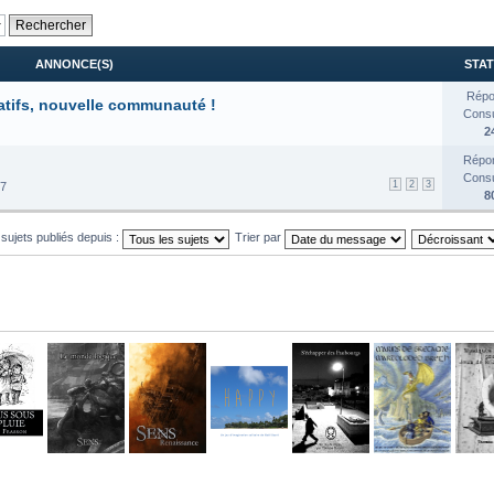
ANNONCE(S)
STAT
Répo
atifs, nouvelle communauté !
Consul
2
Répon
Consul
1
2
3
17
8
 sujets publiés depuis :
Trier par