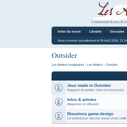
Les Ateliers
Communauté de jeux de rô
Index du forum
Librairie
Glossaire
Nous sommes actuellement le 06 Août 2026, 21:1
Outsider
Les Ateliers Imaginaires
›
Les Ateliers
›
Outsider
Jeux made in Outsider
Rapports de parties, news et ressources
Infos & articles
Blogueries et réflexions
Discutons game-design
Un endroit pour discuter autour d'une vieille 