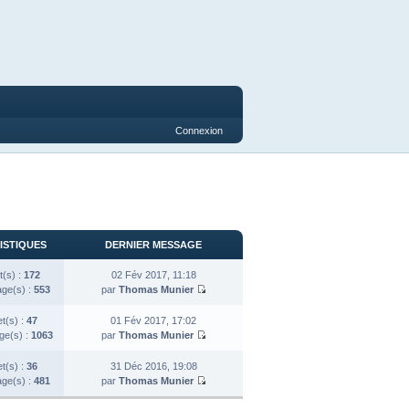
Connexion
ISTIQUES
DERNIER MESSAGE
t(s) :
172
02 Fév 2017, 11:18
ge(s) :
553
par
Thomas Munier
et(s) :
47
01 Fév 2017, 17:02
e(s) :
1063
par
Thomas Munier
et(s) :
36
31 Déc 2016, 19:08
ge(s) :
481
par
Thomas Munier