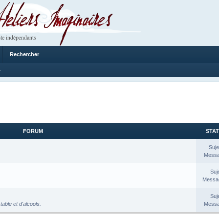
 Imaginaires
le indépendants
Rechercher
4
FORUM
STAT
Suje
Messa
Suj
Messag
Suj
table et d'alcools.
Messa