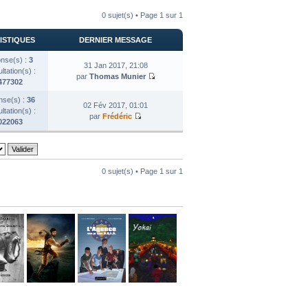
0 sujet(s) • Page
1
sur
1
ISTIQUES
DERNIER MESSAGE
nse(s) :
3
31 Jan 2017, 21:08
tation(s) :
par
Thomas Munier
477302
se(s) :
36
02 Fév 2017, 01:01
tation(s) :
par
Frédéric
022063
0 sujet(s) • Page
1
sur
1