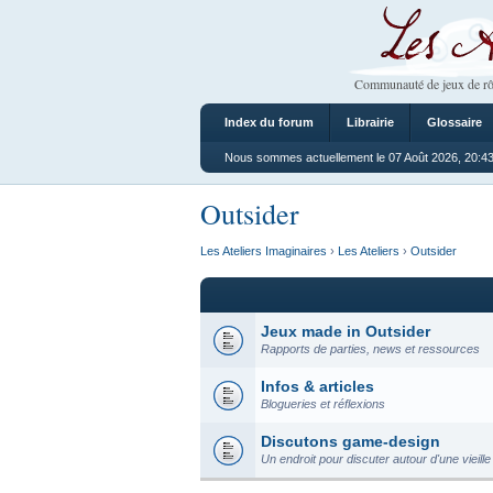
Les Ateliers
Communauté de jeux de rô
Index du forum
Librairie
Glossaire
Nous sommes actuellement le 07 Août 2026, 20:4
Outsider
Les Ateliers Imaginaires
›
Les Ateliers
›
Outsider
Jeux made in Outsider
Rapports de parties, news et ressources
Infos & articles
Blogueries et réflexions
Discutons game-design
Un endroit pour discuter autour d'une vieille 