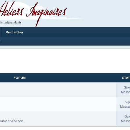
 Imaginaires
le indépendants
Rechercher
3
FORUM
STAT
Suje
Messa
Suj
Messag
Suj
table et d'alcools.
Messa