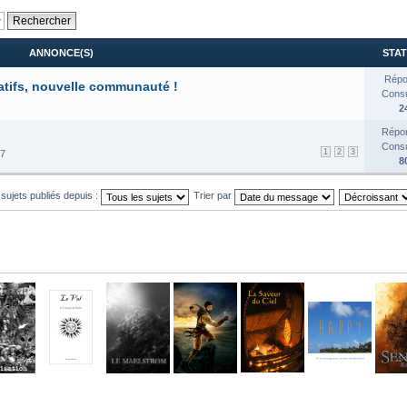
ANNONCE(S)
STAT
Répo
atifs, nouvelle communauté !
Consul
2
Répon
Consul
1
2
3
17
8
 sujets publiés depuis :
Trier par