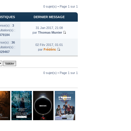
0 sujet(s) • Page
1
sur
1
ISTIQUES
DERNIER MESSAGE
nse(s) :
3
31 Jan 2017, 21:08
tation(s) :
par
Thomas Munier
479184
se(s) :
36
02 Fév 2017, 01:01
tation(s) :
par
Frédéric
029467
0 sujet(s) • Page
1
sur
1