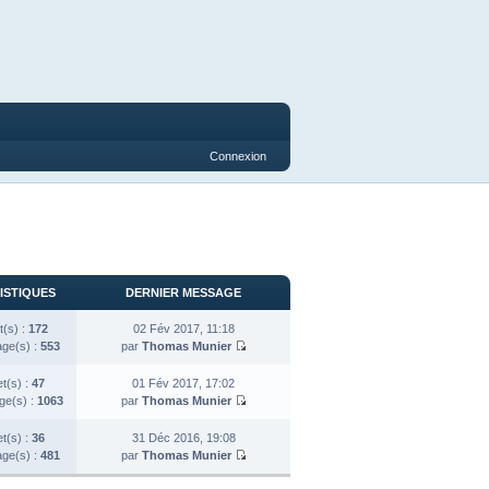
Connexion
ISTIQUES
DERNIER MESSAGE
t(s) :
172
02 Fév 2017, 11:18
ge(s) :
553
par
Thomas Munier
et(s) :
47
01 Fév 2017, 17:02
e(s) :
1063
par
Thomas Munier
et(s) :
36
31 Déc 2016, 19:08
ge(s) :
481
par
Thomas Munier