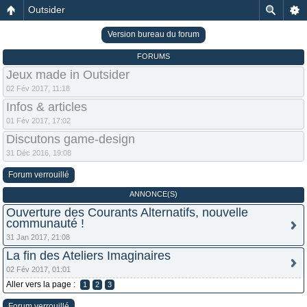
Outsider
Version bureau du forum
FORUMS
Jeux made in Outsider
02 Fév 2017, 11:18
Infos & articles
01 Fév 2017, 17:02
Discutons game-design
31 Déc 2016, 19:08
Forum verrouillé
ANNONCE(S)
Ouverture des Courants Alternatifs, nouvelle
communauté !
31 Jan 2017, 21:08
La fin des Ateliers Imaginaires
02 Fév 2017, 01:01
Aller vers la page :
1
2
3
Forum verrouillé